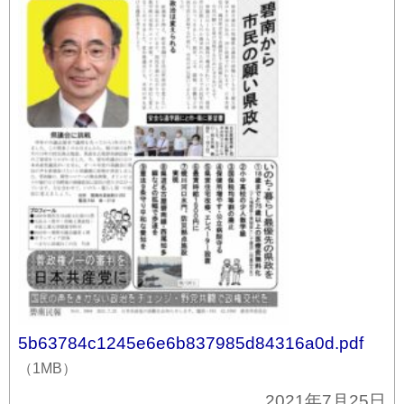
5b63784c1245e6e6b837985d84316a0d.pdf
（1MB）
2021年7月25日