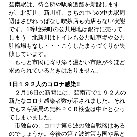
碧南駅は、待合所や駅前道路を新設します
が、北新川、新川町、まちの中心の中央駅周
辺はさびれっぱなし喫茶店も売店もない状態
です。1等地栄町の公共用地は銀行に売って
しまう。北新川はトイレも公共駐車場や公共
駐輪場もなし・・・こうしたまちづくりが失
敗しています。
もっと市民に寄り添う温かい市政が今ほど
求められているときはありません。
1日１９２人のコロナ感染!!
２月16日の新聞には、碧南市で１９２人の
新たなコロナ感染者数が示されました。それ
でもスギ薬局の無料ＰＣＲ検査は中止となっ
てしまいました。
市独自の、コロナ第６波の独自戦略はある
のでしょうか。今後の第７波対策も国や県と