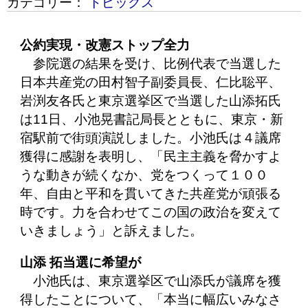
カテゴリー：
トピックス
公約実現・改憲ストップ全力
参院選の結果を受け、比例代表で当選した
日本共産党の田村智子副委員長、仁比聡平、
岩渕友各氏と東京選挙区で当選した山添拓氏
は11日、小池晃書記局長とともに、東京・新
宿駅前で街頭演説しました。小池氏は４議席
獲得に感謝を表明し、「民主主義を脅かすよ
うな動きが続くなか、党をつくって１００
年、自由と平和を貫いてきた共産党が頑張る
時です。力を合わせてこの国の政治を変えて
いきましょう」と訴えました。
山添 拓当選に希望が
小池氏は、東京選挙区で山添氏が議席を獲
得したことについて、「本当に幅広いみなさ