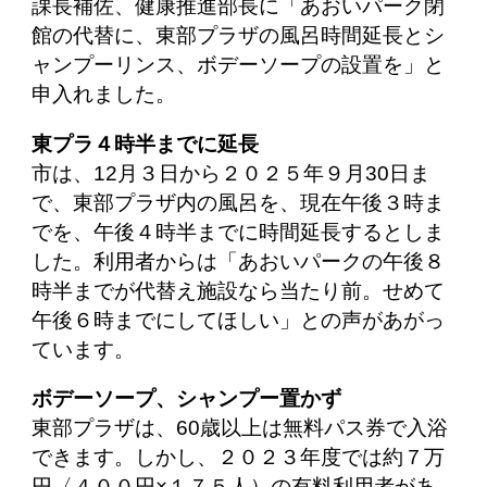
課長補佐、健康推進部長に「あおいパーク閉
館の代替に、東部プラザの風呂時間延長とシ
ャンプーリンス、ボデーソープの設置を」と
申入れました。
東プラ４時半までに延長
市は、12月３日から２０２５年９月30日ま
で、東部プラザ内の風呂を、現在午後３時ま
でを、午後４時半までに時間延長するとしま
した。利用者からは「あおいパークの午後８
時半までが代替え施設なら当たり前。せめて
午後６時までにしてほしい」との声があがっ
ています。
ボデーソープ、シャンプー置かず
東部プラザは、60歳以上は無料パス券で入浴
できます。しかし、２０２３年度では約７万
円〈４００円×１７５人）の有料利用者があ